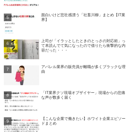
面白いけど悲壮感漂う「社畜川柳」まとめ【IT業
界】
上司が「イラッとしたときのとっさの対応術」っ
て本読んでて気になったので借りたら衝撃的な内
容だった・・・
アパレル業界の販売員が離職が多くブラックな理
由
「IT業界クソ現場オブザイヤー」現場からの悲痛
な声が数多く届く
【こんな企業で働きたい】ホワイト企業エピソー
ドまとめ