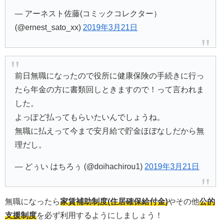
— アーネスト佐藤(コミックコレクター）
(@ernest_sato_xx)
2019年3月21日
前日無職になったので役所に健康保険の手続きに行っ
たら年金の方に書類回しときますので！って言われま
した。
よっぽど払ってもらいたいんでしょうね。
無職に払えって今まで安月給で貯金ほぼなしだから無
理だし。
— どぅい はちろぅ (@doihachirou1)
2019年3月21日
無職になったら
家賃補助制度(住居確保給付金)
やその他
公的
支援制度
を必ず利用するようにしましょう！