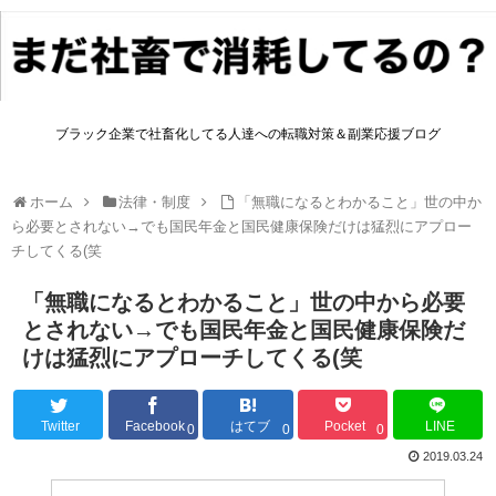
ブラック企業で社畜化してる人達への転職対策＆副業応援ブログ
ホーム
法律・制度
「無職になるとわかること」世の中か
ら必要とされない→でも国民年金と国民健康保険だけは猛烈にアプロー
チしてくる(笑
「無職になるとわかること」世の中から必要
とされない→でも国民年金と国民健康保険だ
けは猛烈にアプローチしてくる(笑
Twitter
Facebook
はてブ
Pocket
LINE
0
0
0
2019.03.24