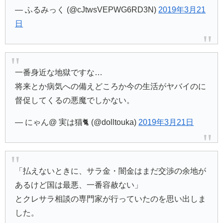
— ふるみっく (@cJtwsVEPWG6RD3N)
2019年3月21
日
一番身近な地獄ですな…
将来とか病気への備えどころか今の生活がヤバイのに
督促してくるの悪魔でしかない。
— にゃん@ 実は猫🐈 (@dolltouka)
2019年3月21日
「払えないときに、サラ金・闇金はまだ交渉の余地が
あるけど国は最悪、一番容赦ない」
とクレサラ相談の専門家が行っていたのを思い出しま
した。